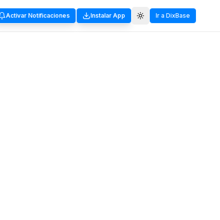
Activar Notificaciones
Instalar App
Ir a DixBase