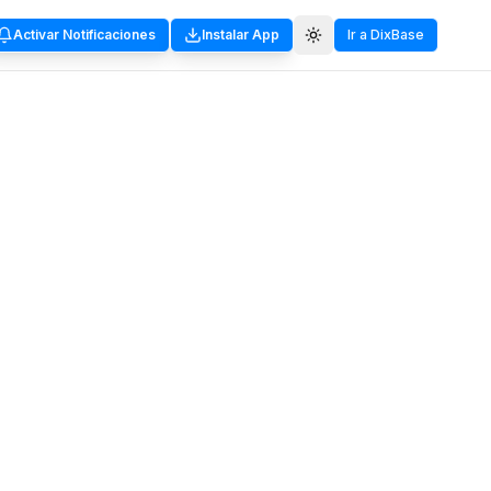
Activar Notificaciones
Instalar App
Ir a DixBase